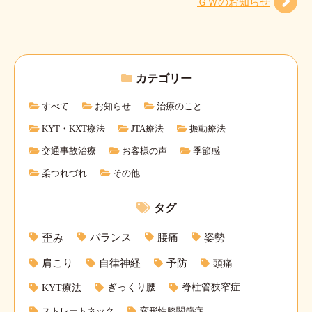
ＧＷのお知らせ
カテゴリー
すべて
お知らせ
治療のこと
KYT・KXT療法
JTA療法
振動療法
交通事故治療
お客様の声
季節感
柔つれづれ
その他
タグ
バランス
腰痛
姿勢
歪み
肩こり
自律神経
予防
頭痛
KYT療法
ぎっくり腰
脊柱管狭窄症
ストレートネック
変形性膝関節症