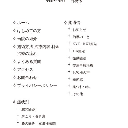
9:00〜20:00 日祝休
ホーム
柔通信
お知らせ
はじめての方
治療のこと
当院の紹介
KYT・KXT療法
施術方法 治療内容 料金
JTA療法
治療の流れ
振動療法
よくある質問
交通事故治療
アクセス
お客様の声
お問合わせ
季節感
プライバシーポリシー
柔つれづれ
その他
症状別
腰の痛み
肩こり・巻き肩
膝の痛み 変形性膝関