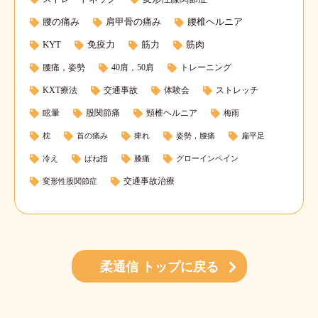
腰の痛み
肩甲骨の痛み
腰椎ヘルニア
KYT
免疫力
筋力
筋肉
腰痛，姿勢
40肩，50肩
トレーニング
KXT療法
交通事故
体験会
ストレッチ
眩暈
股関節痛
頸椎ヘルニア
梅雨
枕
首の痛み
痺れ
姿勢，腰痛
扁平足
冷え
ばね指
膝痛
グローインペイン
交通事故治療
変形性股関節症
柔通信 トップに戻る