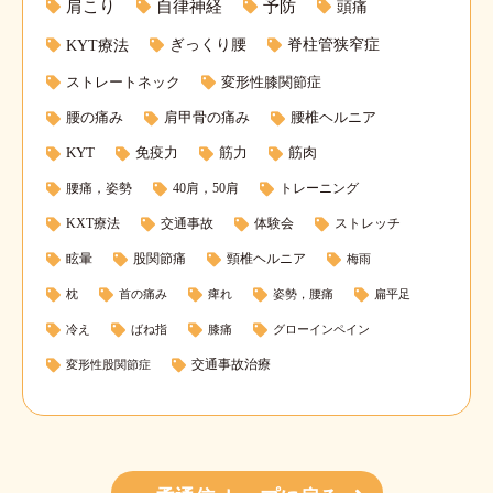
肩こり
自律神経
予防
頭痛
KYT療法
ぎっくり腰
脊柱管狭窄症
ストレートネック
変形性膝関節症
腰の痛み
肩甲骨の痛み
腰椎ヘルニア
KYT
免疫力
筋力
筋肉
腰痛，姿勢
40肩，50肩
トレーニング
KXT療法
交通事故
体験会
ストレッチ
眩暈
股関節痛
頸椎ヘルニア
梅雨
枕
首の痛み
痺れ
姿勢，腰痛
扁平足
冷え
ばね指
膝痛
グローインペイン
交通事故治療
変形性股関節症