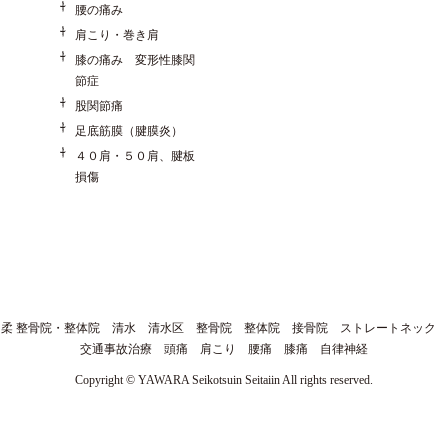
腰の痛み
肩こり・巻き肩
膝の痛み 変形性膝関
節症
股関節痛
足底筋膜（腱膜炎）
４０肩・５０肩、腱板
損傷
柔 整骨院・整体院 清水 清水区 整骨院 整体院 接骨院 ストレートネック
交通事故治療 頭痛 肩こり 腰痛 膝痛 自律神経
Copyright © YAWARA Seikotsuin Seitaiin All rights reserved.