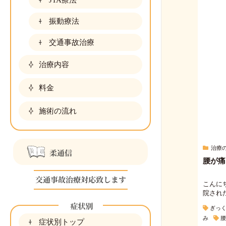
振動療法
交通事故治療
治療内容
料金
施術の流れ
治療
腰が痛
こんに
院され
ぎっ
み
腰
症状別トップ