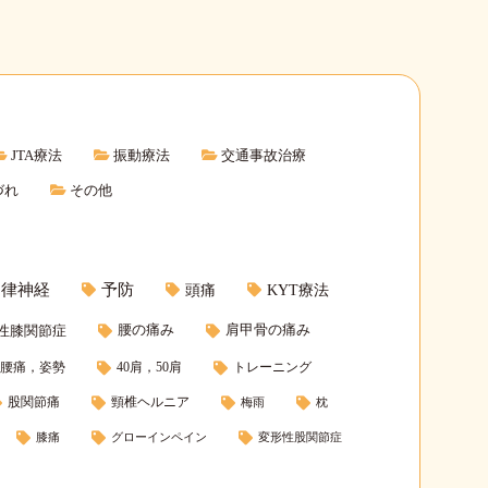
JTA療法
振動療法
交通事故治療
づれ
その他
自律神経
予防
頭痛
KYT療法
腰の痛み
肩甲骨の痛み
性膝関節症
腰痛，姿勢
40肩，50肩
トレーニング
股関節痛
頸椎ヘルニア
梅雨
枕
膝痛
グローインペイン
変形性股関節症