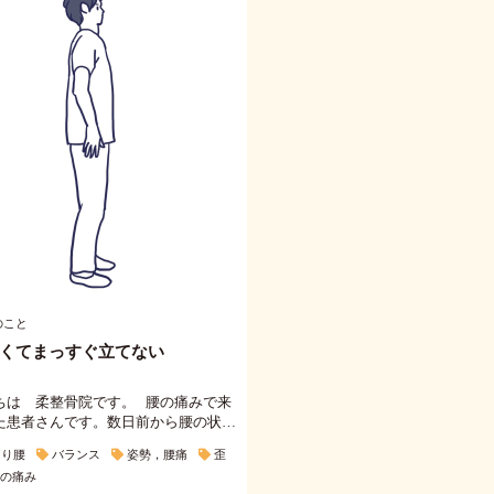
のこと
くてまっすぐ立てない
ちは 柔整骨院です。 腰の痛みで来
た患者さんです。数日前から腰の状…
くり腰
バランス
姿勢，腰痛
歪
の痛み