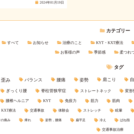
2024年01月19日
カテゴリー
すべて
お知らせ
治療のこと
KYT・KXT療法
お客様の声
季節感
柔つれ
タグ
バランス
腰痛
姿勢
肩こり
歪み
ぎっくり腰
脊柱管狭窄症
ストレートネック
変形
腰椎ヘルニア
KYT
免疫力
筋力
筋肉
KXT療法
交通事故
体験会
ストレッチ
眩暈
首の痛み
痺れ
姿勢，腰痛
扁平足
冷え
ばね指
交通事故治療