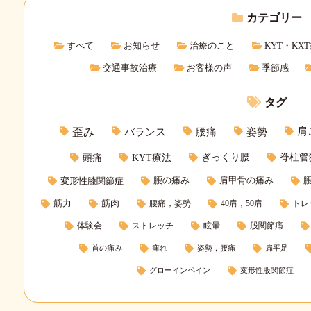
カテゴリー
すべて
お知らせ
治療のこと
KYT・KX
交通事故治療
お客様の声
季節感
タグ
バランス
腰痛
姿勢
肩
歪み
頭痛
KYT療法
ぎっくり腰
脊柱管
腰の痛み
肩甲骨の痛み
変形性膝関節症
筋力
筋肉
腰痛，姿勢
40肩，50肩
トレ
体験会
ストレッチ
眩暈
股関節痛
首の痛み
痺れ
姿勢，腰痛
扁平足
グローインペイン
変形性股関節症