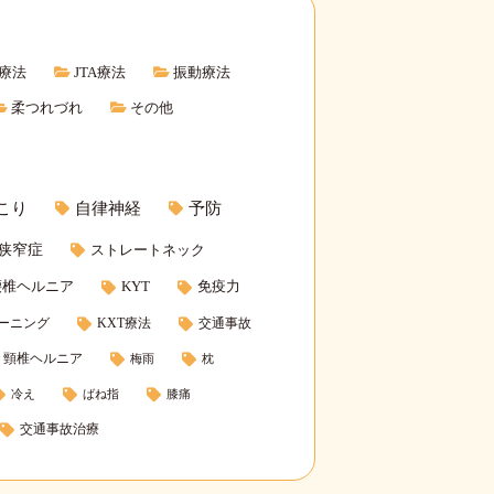
T療法
JTA療法
振動療法
柔つれづれ
その他
こり
自律神経
予防
狭窄症
ストレートネック
腰椎ヘルニア
KYT
免疫力
ーニング
KXT療法
交通事故
頸椎ヘルニア
梅雨
枕
冷え
ばね指
膝痛
交通事故治療