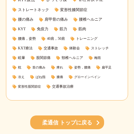
ストレートネック
変形性膝関節症
腰の痛み
肩甲骨の痛み
腰椎ヘルニア
KYT
免疫力
筋力
筋肉
腰痛，姿勢
40肩，50肩
トレーニング
KXT療法
交通事故
体験会
ストレッチ
眩暈
股関節痛
頸椎ヘルニア
梅雨
枕
首の痛み
痺れ
姿勢，腰痛
扁平足
冷え
ばね指
膝痛
グローインペイン
交通事故治療
変形性股関節症
柔通信 トップに戻る