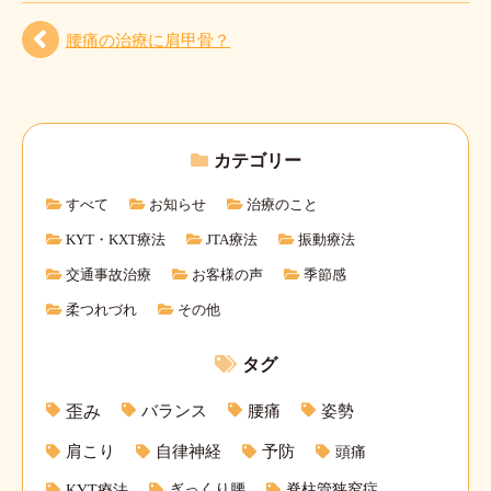
腰痛の治療に肩甲骨？
カテゴリー
すべて
お知らせ
治療のこと
KYT・KXT療法
JTA療法
振動療法
交通事故治療
お客様の声
季節感
柔つれづれ
その他
タグ
バランス
腰痛
姿勢
歪み
肩こり
自律神経
予防
頭痛
KYT療法
ぎっくり腰
脊柱管狭窄症