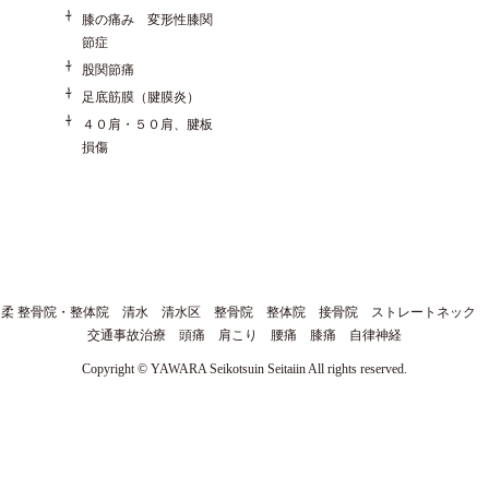
膝の痛み 変形性膝関
節症
股関節痛
足底筋膜（腱膜炎）
４０肩・５０肩、腱板
損傷
柔 整骨院・整体院 清水 清水区 整骨院 整体院 接骨院 ストレートネック
交通事故治療 頭痛 肩こり 腰痛 膝痛 自律神経
Copyright © YAWARA Seikotsuin Seitaiin All rights reserved.