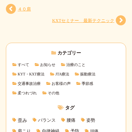
４０肩
KXTセミナー 最新テクニック
カテゴリー
すべて
お知らせ
治療のこと
KYT・KXT療法
JTA療法
振動療法
交通事故治療
お客様の声
季節感
柔つれづれ
その他
タグ
バランス
腰痛
姿勢
歪み
肩こり
自律神経
予防
頭痛