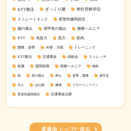
KYT療法
ぎっくり腰
脊柱管狭窄症
ストレートネック
変形性膝関節症
腰の痛み
肩甲骨の痛み
腰椎ヘルニア
KYT
免疫力
筋力
筋肉
腰痛，姿勢
40肩，50肩
トレーニング
KXT療法
交通事故
体験会
ストレッチ
眩暈
股関節痛
頸椎ヘルニア
梅雨
枕
首の痛み
痺れ
姿勢，腰痛
扁平足
冷え
ばね指
膝痛
グローインペイン
交通事故治療
変形性股関節症
柔通信 トップに戻る