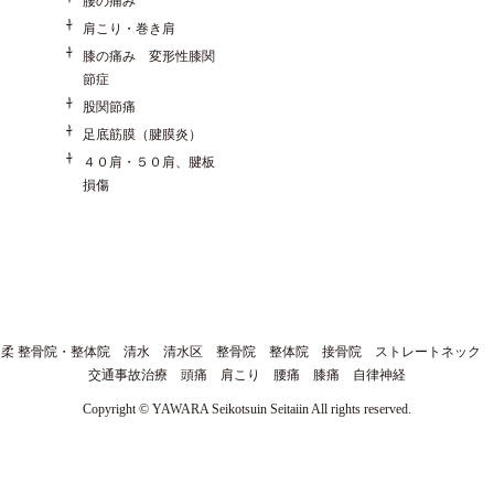
腰の痛み
肩こり・巻き肩
膝の痛み 変形性膝関
節症
股関節痛
足底筋膜（腱膜炎）
４０肩・５０肩、腱板
損傷
柔 整骨院・整体院 清水 清水区 整骨院 整体院 接骨院 ストレートネック
交通事故治療 頭痛 肩こり 腰痛 膝痛 自律神経
Copyright © YAWARA Seikotsuin Seitaiin All rights reserved.