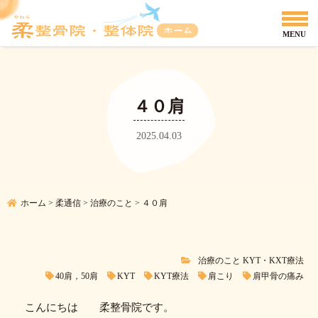
４０肩
2025.04.03
ホーム
>
柔通信
>
治療のこと
>
４０肩
治療のこと
KYT・KXT療法
40肩，50肩
KYT
KYT療法
肩こり
肩甲骨の痛み
こんにちは 柔整骨院です。