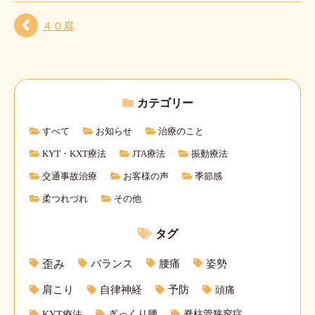
４０肩
カテゴリー
すべて
お知らせ
治療のこと
KYT・KXT療法
JTA療法
振動療法
交通事故治療
お客様の声
季節感
柔つれづれ
その他
タグ
バランス
腰痛
姿勢
歪み
肩こり
自律神経
予防
頭痛
KYT療法
ぎっくり腰
脊柱管狭窄症