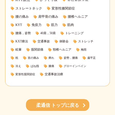
ストレートネック
変形性膝関節症
腰の痛み
肩甲骨の痛み
腰椎ヘルニア
KYT
免疫力
筋力
筋肉
腰痛，姿勢
40肩，50肩
トレーニング
KXT療法
交通事故
体験会
ストレッチ
眩暈
股関節痛
頸椎ヘルニア
梅雨
枕
首の痛み
痺れ
姿勢，腰痛
扁平足
冷え
ばね指
膝痛
グローインペイン
交通事故治療
変形性股関節症
柔通信 トップに戻る