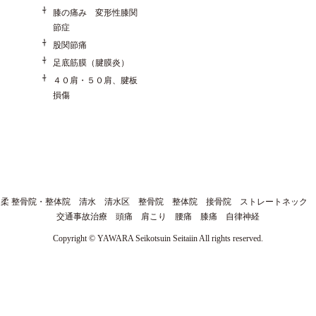
膝の痛み 変形性膝関
節症
股関節痛
足底筋膜（腱膜炎）
４０肩・５０肩、腱板
損傷
柔 整骨院・整体院 清水 清水区 整骨院 整体院 接骨院 ストレートネック
交通事故治療 頭痛 肩こり 腰痛 膝痛 自律神経
Copyright © YAWARA Seikotsuin Seitaiin All rights reserved.