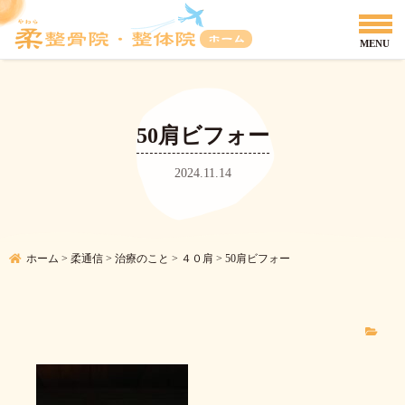
50肩ビフォー
2024.11.14
ホーム
>
柔通信
>
治療のこと
>
４０肩
>
50肩ビフォー