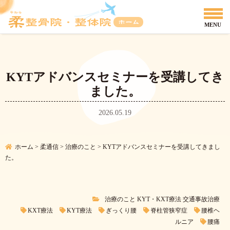
KYTアドバンスセミナーを受講してき
ました。
2026.05.19
ホーム
>
柔通信
>
治療のこと
>
KYTアドバンスセミナーを受講してきまし
た。
治療のこと
KYT・KXT療法
交通事故治療
KXT療法
KYT療法
ぎっくり腰
脊柱管狭窄症
腰椎ヘ
ルニア
腰痛