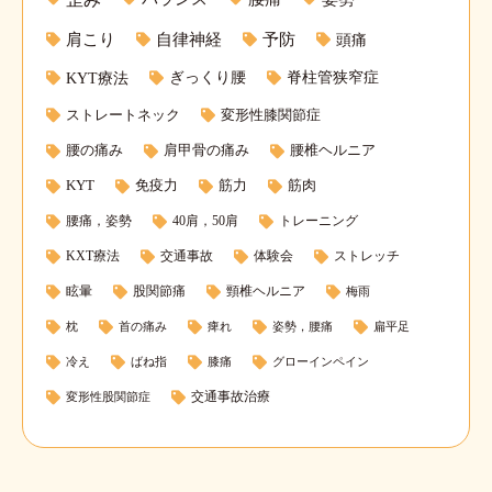
肩こり
自律神経
予防
頭痛
KYT療法
ぎっくり腰
脊柱管狭窄症
ストレートネック
変形性膝関節症
腰の痛み
肩甲骨の痛み
腰椎ヘルニア
KYT
免疫力
筋力
筋肉
腰痛，姿勢
40肩，50肩
トレーニング
KXT療法
交通事故
体験会
ストレッチ
眩暈
股関節痛
頸椎ヘルニア
梅雨
枕
首の痛み
痺れ
姿勢，腰痛
扁平足
冷え
ばね指
膝痛
グローインペイン
交通事故治療
変形性股関節症