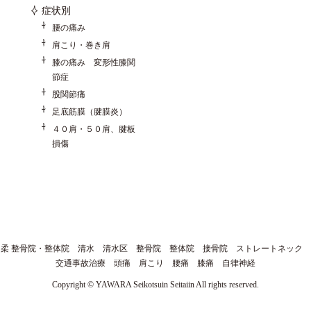
症状別
腰の痛み
肩こり・巻き肩
膝の痛み 変形性膝関
節症
股関節痛
足底筋膜（腱膜炎）
４０肩・５０肩、腱板
損傷
柔 整骨院・整体院 清水 清水区 整骨院 整体院 接骨院 ストレートネック
交通事故治療 頭痛 肩こり 腰痛 膝痛 自律神経
Copyright © YAWARA Seikotsuin Seitaiin All rights reserved.