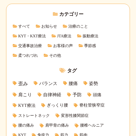
カテゴリー
すべて
お知らせ
治療のこと
KYT・KXT療法
JTA療法
振動療法
交通事故治療
お客様の声
季節感
柔つれづれ
その他
タグ
バランス
腰痛
姿勢
歪み
肩こり
自律神経
予防
頭痛
KYT療法
ぎっくり腰
脊柱管狭窄症
ストレートネック
変形性膝関節症
腰の痛み
肩甲骨の痛み
腰椎ヘルニア
KYT
免疫力
筋力
筋肉