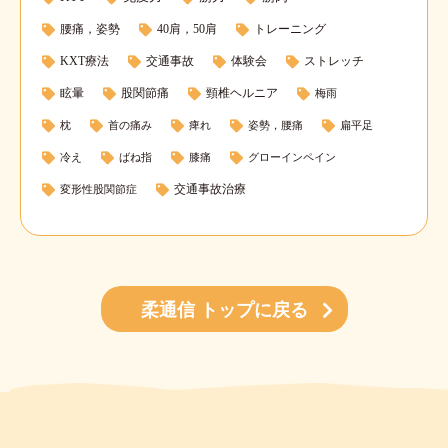
腰痛，姿勢
40肩，50肩
トレーニング
KXT療法
交通事故
体験会
ストレッチ
眩暈
股関節痛
頸椎ヘルニア
梅雨
枕
首の痛み
痺れ
姿勢，腰痛
扁平足
冷え
ばね指
膝痛
グローインペイン
交通事故治療
変形性股関節症
柔通信 トップに戻る