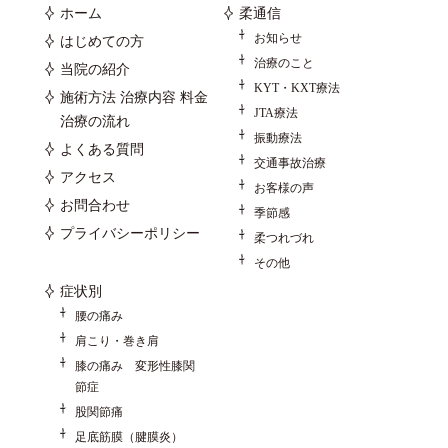
ホーム
柔通信
お知らせ
はじめての方
治療のこと
当院の紹介
KYT・KXT療法
施術方法 治療内容 料金
JTA療法
治療の流れ
振動療法
よくある質問
交通事故治療
アクセス
お客様の声
お問合わせ
季節感
プライバシーポリシー
柔つれづれ
その他
症状別
腰の痛み
肩こり・巻き肩
膝の痛み 変形性膝関
節症
股関節痛
足底筋膜（腱膜炎）