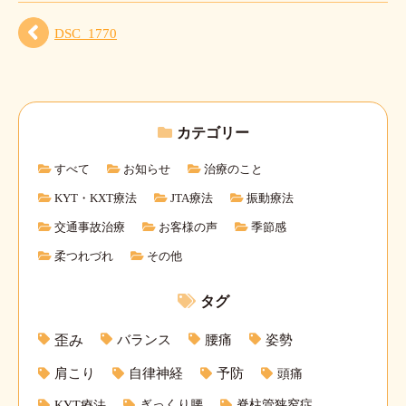
DSC_1770
カテゴリー
すべて
お知らせ
治療のこと
KYT・KXT療法
JTA療法
振動療法
交通事故治療
お客様の声
季節感
柔つれづれ
その他
タグ
バランス
腰痛
姿勢
歪み
肩こり
自律神経
予防
頭痛
KYT療法
ぎっくり腰
脊柱管狭窄症