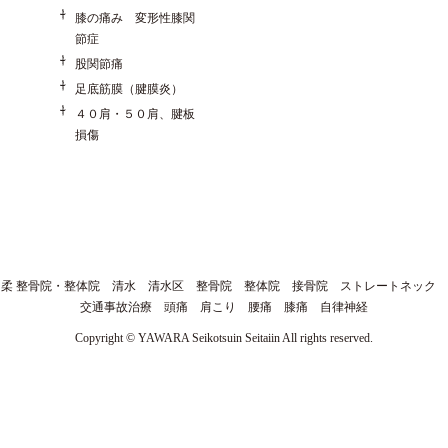
膝の痛み 変形性膝関
節症
股関節痛
足底筋膜（腱膜炎）
４０肩・５０肩、腱板
損傷
柔 整骨院・整体院 清水 清水区 整骨院 整体院 接骨院 ストレートネック
交通事故治療 頭痛 肩こり 腰痛 膝痛 自律神経
Copyright © YAWARA Seikotsuin Seitaiin All rights reserved.