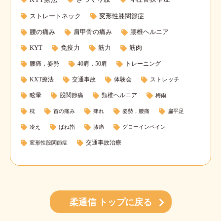
ストレートネック
変形性膝関節症
腰の痛み
肩甲骨の痛み
腰椎ヘルニア
KYT
免疫力
筋力
筋肉
腰痛，姿勢
40肩，50肩
トレーニング
KXT療法
交通事故
体験会
ストレッチ
眩暈
股関節痛
頸椎ヘルニア
梅雨
枕
首の痛み
痺れ
姿勢，腰痛
扁平足
冷え
ばね指
膝痛
グローインペイン
交通事故治療
変形性股関節症
柔通信 トップに戻る