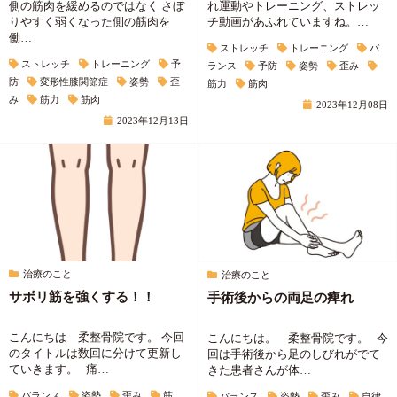
側の筋肉を緩めるのではなく さぼ
れ運動やトレーニング、ストレッ
りやすく弱くなった側の筋肉を
チ動画があふれていますね。…
働…
ストレッチ
トレーニング
バ
ストレッチ
トレーニング
予
ランス
予防
姿勢
歪み
防
変形性膝関節症
姿勢
歪
筋力
筋肉
み
筋力
筋肉
2023年12月08日
2023年12月13日
治療のこと
治療のこと
サボリ筋を強くする！！
手術後からの両足の痺れ
こんにちは 柔整骨院です。 今回
こんにちは。 柔整骨院です。 今
のタイトルは数回に分けて更新し
回は手術後から足のしびれがでて
ていきます。 痛…
きた患者さんが体…
バランス
姿勢
歪み
筋
バランス
姿勢
歪み
自律