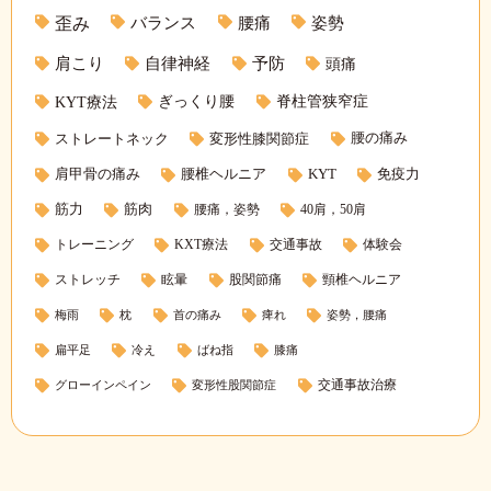
バランス
腰痛
姿勢
歪み
肩こり
自律神経
予防
頭痛
KYT療法
ぎっくり腰
脊柱管狭窄症
腰の痛み
ストレートネック
変形性膝関節症
肩甲骨の痛み
腰椎ヘルニア
KYT
免疫力
筋力
筋肉
腰痛，姿勢
40肩，50肩
トレーニング
KXT療法
交通事故
体験会
ストレッチ
眩暈
股関節痛
頸椎ヘルニア
梅雨
枕
首の痛み
痺れ
姿勢，腰痛
扁平足
冷え
ばね指
膝痛
交通事故治療
グローインペイン
変形性股関節症