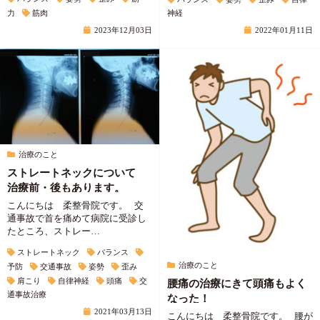
神経
力
筋肉
2022年01月11日
2023年12月03日
治療のこと
ストレートネックについて
治療前・後もあります。
こんにちは 柔整骨院です。 交
通事故で首を痛めて病院に受診し
たところ、ストレー…
ストレートネック
バランス
治療のこと
予防
交通事故
姿勢
歪み
肩こり
自律神経
頭痛
交
腰痛の治療にきて頭痛もよく
通事故治療
なった！
2021年03月13日
こんにちは 柔整骨院です。 腰が