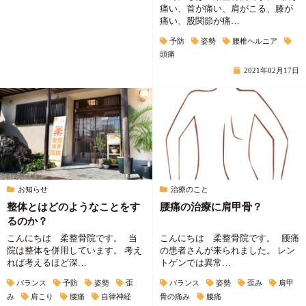
痛い、首が痛い、肩がこる、膝が
痛い、股関節が痛…
予防
姿勢
腰椎ヘルニア
頭痛
2021年02月17日
お知らせ
治療のこと
整体とはどのようなことをす
腰痛の治療に肩甲骨？
るのか？
こんにちは 柔整骨院です。 当
こんにちは 柔整骨院です。 腰痛
院は整体を併用しています。 考え
の患者さんが来られました。 レン
れば考えるほど深…
トゲンでは異常…
バランス
予防
姿勢
歪
バランス
姿勢
歪み
肩甲
み
肩こり
腰痛
自律神経
骨の痛み
腰痛