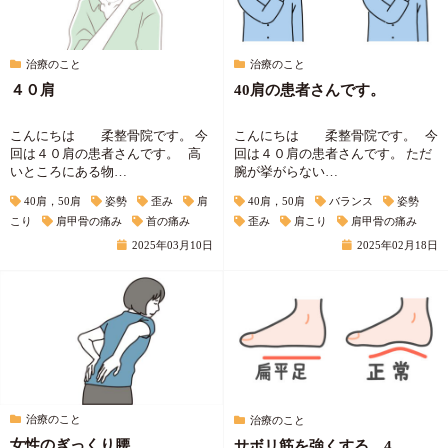
治療のこと
治療のこと
４０肩
40肩の患者さんです。
こんにちは 柔整骨院です。 今
こんにちは 柔整骨院です。 今
回は４０肩の患者さんです。 高
回は４０肩の患者さんです。 ただ
いところにある物…
腕が挙がらない…
40肩，50肩
姿勢
歪み
肩
40肩，50肩
バランス
姿勢
こり
肩甲骨の痛み
首の痛み
歪み
肩こり
肩甲骨の痛み
2025年03月10日
2025年02月18日
治療のこと
治療のこと
女性のぎっくり腰
サボリ筋を強くする 4