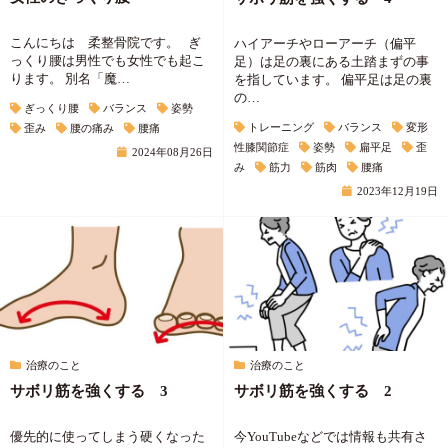
こんにちは 柔整骨院です。 ぎ
ハイアーチやローアーチ（偏平
っくり腰は男性でも女性でも起こ
足）は足の裏にある土踏まずの事
ります。 別名「魔…
を指しています。 偏平足は足の裏
の…
ぎっくり腰
バランス
姿勢
トレーニング
バランス
変形
歪み
腰の痛み
腰痛
性膝関節症
姿勢
扁平足
歪
2024年08月26日
み
筋力
筋肉
腰痛
2023年12月19日
治療のこと
治療のこと
サボリ筋を強くする 3
サボリ筋を強くする 2
優先的に使ってしまう硬くなった
今YouTubeなどでは情報も共有さ