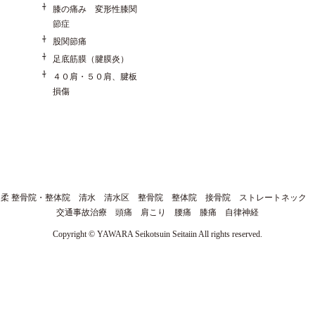
膝の痛み 変形性膝関
節症
股関節痛
足底筋膜（腱膜炎）
４０肩・５０肩、腱板
損傷
柔 整骨院・整体院 清水 清水区 整骨院 整体院 接骨院 ストレートネック
交通事故治療 頭痛 肩こり 腰痛 膝痛 自律神経
Copyright © YAWARA Seikotsuin Seitaiin All rights reserved.